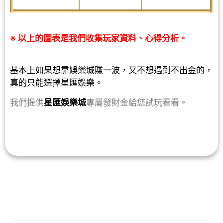
※ 以上的圖表是我們收集玩家資料、心得分析。
基本上如果想靠娛樂城賺一波，又不想遇到不出金的，
真的只能選擇星匯娛樂。
我們提供
星匯
娛樂城
專屬發財金給您試玩看看。