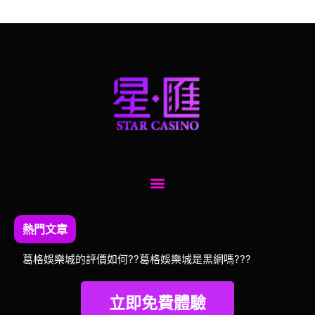
熱門文章
葛格娛樂城的評價如何??葛格娛樂城是黑網嗎???
立即免費體驗