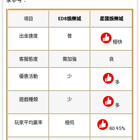
家參考：
項目
ED8娛樂城
星匯娛樂城
出金速度
普
極快
客服態度
需加強
良
優惠活動
少
多
遊戲種類
少
多
玩家平均贏率
極低
80.95%