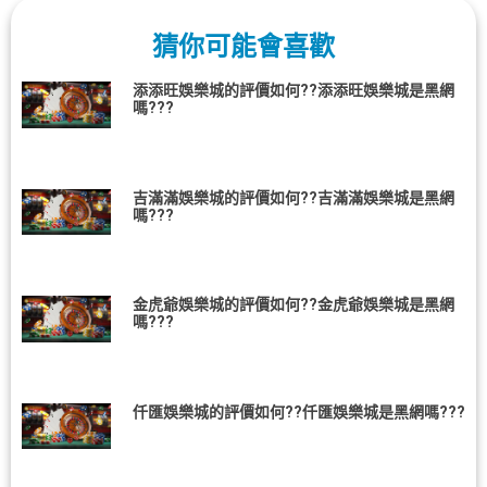
猜你可能會喜歡
添添旺娛樂城的評價如何??添添旺娛樂城是黑網
嗎???
吉滿滿娛樂城的評價如何??吉滿滿娛樂城是黑網
嗎???
金虎爺娛樂城的評價如何??金虎爺娛樂城是黑網
嗎???
仟匯娛樂城的評價如何??仟匯娛樂城是黑網嗎???