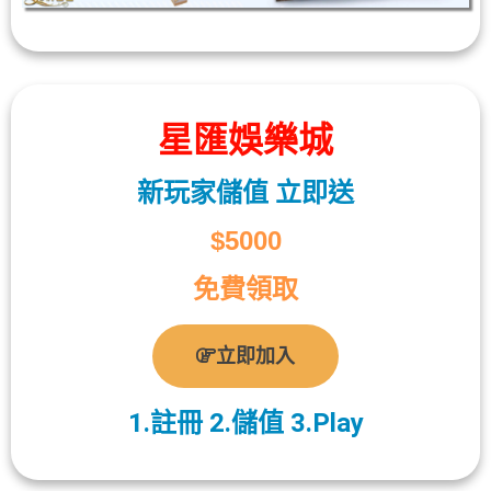
星匯娛樂城
新玩家儲值 立即送
$5000
免費領取
立即加入
1.註冊 2.儲值 3.Play