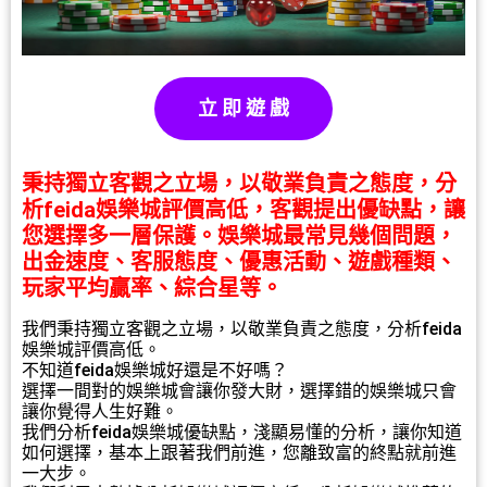
立 即 遊 戲
秉持獨立客觀之立場，以敬業負責之態度，分
析
feida
娛樂城評價高低，客觀提出優缺點，讓
您選擇多一層保護。娛樂城最常見幾個問題，
出金速度、客服態度、優惠活動、遊戲種類、
玩家平均贏率、綜合星等。
我們秉持獨立客觀之立場，以敬業負責之態度，分析feida
娛樂城評價高低。
不知道feida娛樂城好還是不好嗎？
選擇一間對的娛樂城會讓你發大財，選擇錯的娛樂城只會
讓你覺得人生好難。
我們分析feida娛樂城優缺點，淺顯易懂的分析，讓你知道
如何選擇，基本上跟著我們前進，您離致富的終點就前進
一大步。