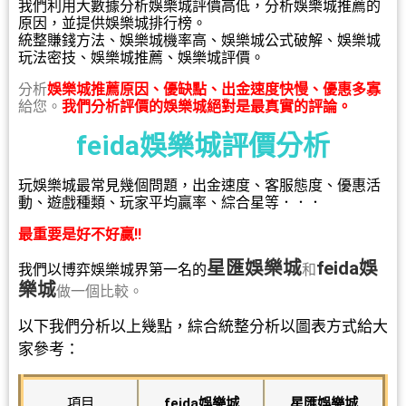
我們利用大數據分析娛樂城評價高低，分析娛樂城推薦的
原因，並提供娛樂城排行榜。
統整賺錢方法、娛樂城機率高、娛樂城公式破解、娛樂城
玩法密技、娛樂城推薦、娛樂城評價。
分析
娛樂城推薦原因、優缺點、出金速度快慢、優惠多寡
給您。
我們分析評價的娛樂城絕對是最真實的評論。
feida
娛樂城評價分析
玩娛樂城最常見幾個問題，出金速度、客服態度、優惠活
動、遊戲種類、玩家平均贏率、綜合星等．．．
最重要是好不好贏!!
星匯
娛樂城
feida娛
我們以博弈娛樂城界第一名的
和
樂城
做一個比較。
以下我們分析以上幾點，綜合統整分析以圖表方式給大
家參考：
項目
feida娛樂城
星匯娛樂城