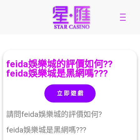
feida娛樂城的評價如何??
feida娛樂城是黑網嗎???
立 即 遊 戲
請問feida娛樂城的評價如何?
feida娛樂城是黑網嗎???