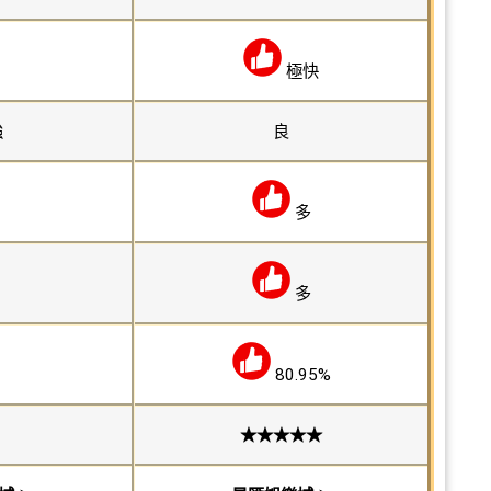
極快
強
良
多
多
80.95%
★★★★★