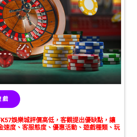
遊 戲
57
娛樂城評價高低，客觀提出優缺點，讓
金速度、客服態度、優惠活動、遊戲種類、玩