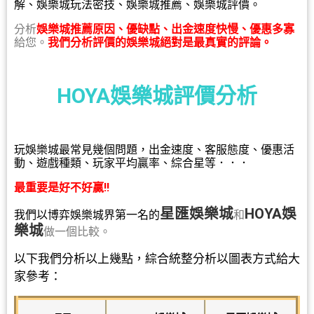
解、娛樂城玩法密技、娛樂城推薦、娛樂城評價。
分析
娛樂城推薦原因、優缺點、出金速度快慢、優惠多寡
給您。
我們分析評價的娛樂城絕對是最真實的評論。
HOYA娛樂城評價分析
玩娛樂城最常見幾個問題，出金速度、客服態度、優惠活
動、遊戲種類、玩家平均贏率、綜合星等．．．
最重要是好不好贏!!
星匯
娛樂城
HOYA娛
我們以博弈娛樂城界第一名的
和
樂城
做一個比較。
以下我們分析以上幾點，綜合統整分析以圖表方式給大
家參考：