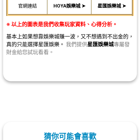
官網連結
HOYA娛樂城
➤
星匯娛樂城 ➤
※ 以上的圖表是我們收集玩家資料、心得分析。
基本上如果想靠娛樂城賺一波，又不想遇到不出金的，
真的只能選擇星匯娛樂。
我們提供
星匯
娛樂城
專屬發
財金給您試玩看看。
猜你可能會喜歡