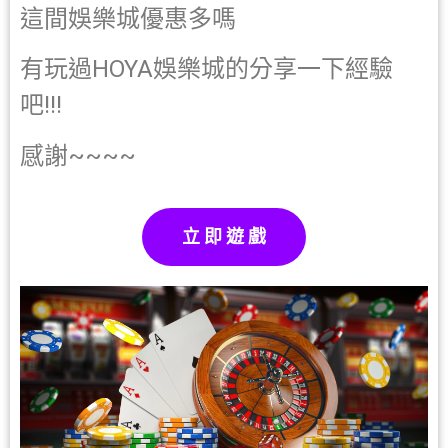
這間娛樂城優惠多嗎
有玩過HOYA娛樂城的分享一下經驗
吧!!!
感謝~~~~
立 即 遊 戲