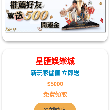
星匯娛樂城
新玩家儲值 立即送
$5000
免費領取
立即加入