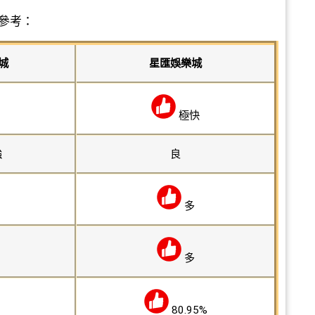
參考：
城
星匯娛樂城
極快
強
良
多
多
80.95%