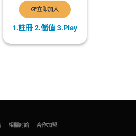
立即加入
1.註冊 2.儲值 3.Play
動
相關討論
合作加盟