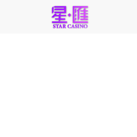
LT娛樂城的評價如何??LT娛樂
城是黑網嗎???
立 即 遊 戲
請問LT娛樂城的評價如何?
LT娛樂城是黑網嗎???