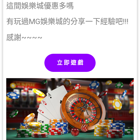
這間娛樂城優惠多嗎
有玩過MG娛樂城的分享一下經驗吧!!!
感謝~~~~
立 即 遊 戲