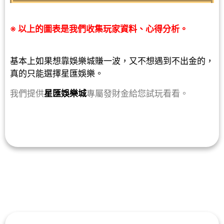
※ 以上的圖表是我們收集玩家資料、心得分析。
基本上如果想靠娛樂城賺一波，又不想遇到不出金的，
真的只能選擇星匯娛樂。
我們提供
星匯
娛樂城
專屬發財金給您試玩看看。