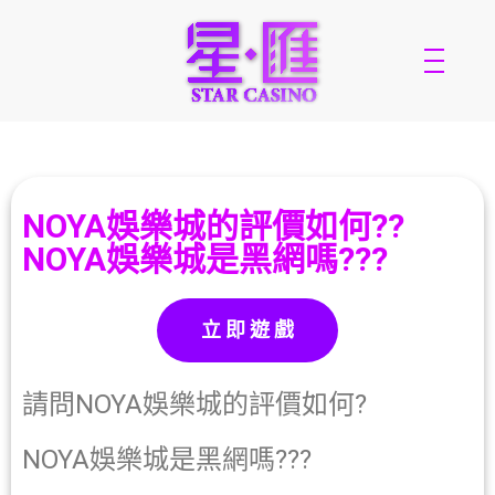
NOYA娛樂城的評價如何??
NOYA娛樂城是黑網嗎???
立 即 遊 戲
請問NOYA娛樂城的評價如何?
NOYA娛樂城是黑網嗎???