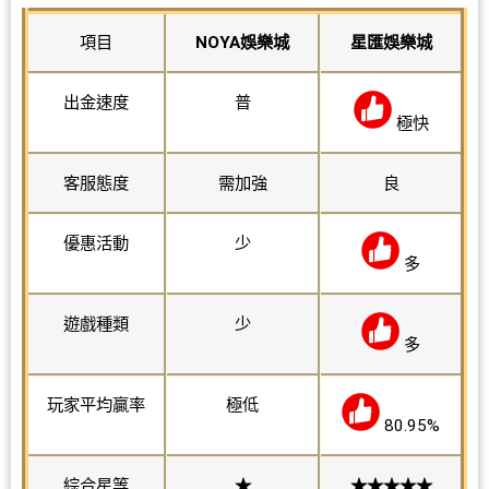
項目
NOYA娛樂城
星匯娛樂城
出金速度
普
極快
客服態度
需加強
良
優惠活動
少
多
遊戲種類
少
多
玩家平均贏率
極低
80.95%
綜合星等
★
★★★★★