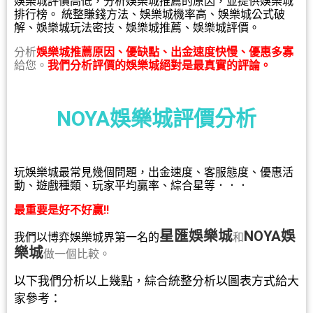
娛樂城評價高低，分析娛樂城推薦的原因，並提供娛樂城
排行榜。 統整賺錢方法、娛樂城機率高、娛樂城公式破
解、娛樂城玩法密技、娛樂城推薦、娛樂城評價。
分析
娛樂城推薦原因、優缺點、出金速度快慢、優惠多寡
給您。
我們分析評價的娛樂城絕對是最真實的評論。
NOYA娛樂城評價分析
玩娛樂城最常見幾個問題，出金速度、客服態度、優惠活
動、遊戲種類、玩家平均贏率、綜合星等．．．
最重要是好不好贏!!
星匯
娛樂城
NOYA娛
我們以博弈娛樂城界第一名的
和
樂城
做一個比較。
以下我們分析以上幾點，綜合統整分析以圖表方式給大
家參考：