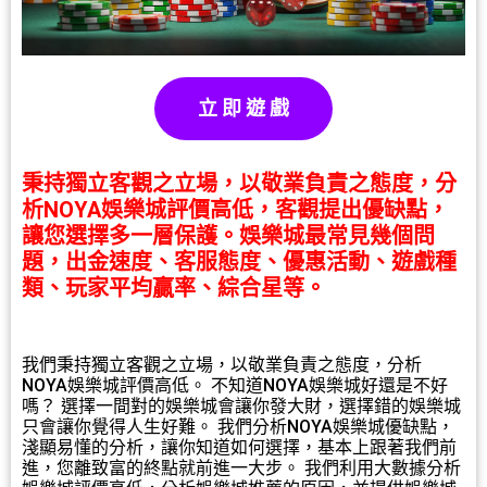
立 即 遊 戲
秉持獨立客觀之立場，以敬業負責之態度，分
析NOYA娛樂城評價高低，客觀提出優缺點，
讓您選擇多一層保護。娛樂城最常見幾個問
題，出金速度、客服態度、優惠活動、遊戲種
類、玩家平均贏率、綜合星等。
我們秉持獨立客觀之立場，以敬業負責之態度，分析
NOYA娛樂城評價高低。 不知道NOYA娛樂城好還是不好
嗎？ 選擇一間對的娛樂城會讓你發大財，選擇錯的娛樂城
只會讓你覺得人生好難。 我們分析NOYA娛樂城優缺點，
淺顯易懂的分析，讓你知道如何選擇，基本上跟著我們前
進，您離致富的終點就前進一大步。 我們利用大數據分析