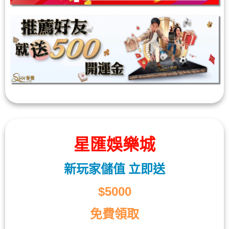
星匯娛樂城
新玩家儲值 立即送
$5000
免費領取