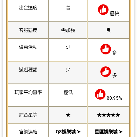
出金速度
普
極快
客服態度
需加強
良
優惠活動
少
多
遊戲種類
少
多
玩家平均贏率
極低
80.95%
綜合星等
★
★★★★★
官網連結
Q8娛樂城
➤
星匯娛樂城 ➤