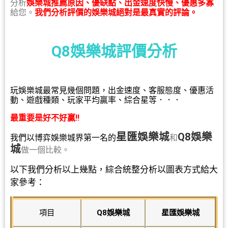
分析
娛樂城推薦原因、優缺點、出金速度快慢、優惠多寡
給您。
我們分析評價的娛樂城絕對是最真實的評論。
Q8娛樂城評價分析
玩娛樂城最常見幾個問題，出金速度、客服態度、優惠活
動、遊戲種類、玩家平均贏率、綜合星等．．．
最重要是好不好贏!!
星匯
娛樂城
Q8娛樂
我們以博弈娛樂城界第一名的
和
城
做一個比較。
以下我們分析以上幾點，綜合統整分析以圖表方式給大
家參考：
項目
Q8娛樂城
星匯娛樂城