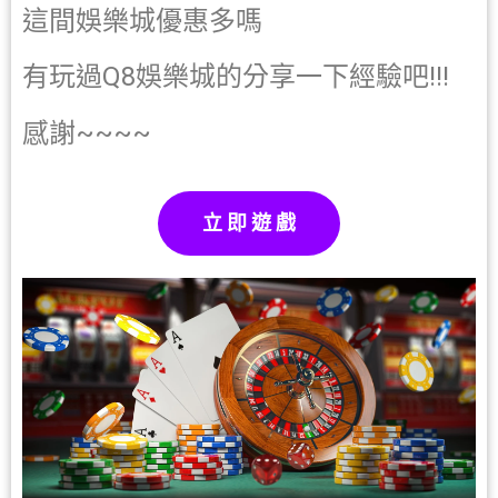
這間娛樂城優惠多嗎
有玩過Q8娛樂城的分享一下經驗吧!!!
感謝~~~~
立 即 遊 戲