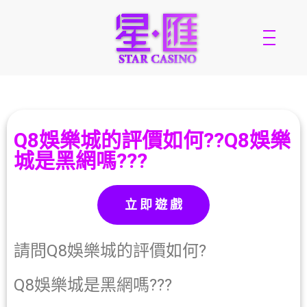
Q8娛樂城的評價如何??Q8娛樂
城是黑網嗎???
立 即 遊 戲
請問Q8娛樂城的評價如何?
Q8娛樂城是黑網嗎???