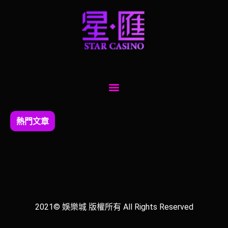
熱門文章
2021©
娛樂城 版權所有 All Rights Reserved