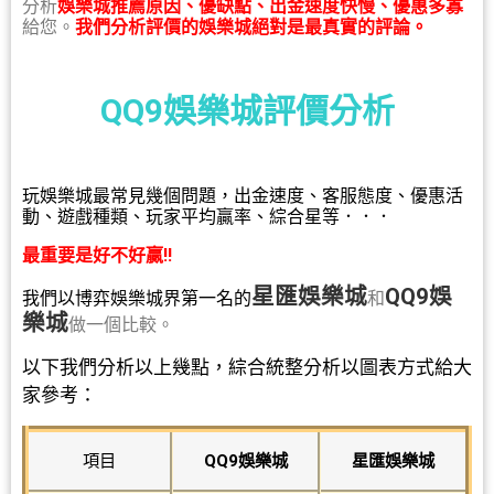
分析
娛樂城推薦原因、優缺點、出金速度快慢、優惠多寡
給您。
我們分析評價的娛樂城絕對是最真實的評論。
QQ9娛樂城評價分析
玩娛樂城最常見幾個問題，出金速度、客服態度、優惠活
動、遊戲種類、玩家平均贏率、綜合星等．．．
最重要是好不好贏!!
星匯
娛樂城
QQ9娛
我們以博弈娛樂城界第一名的
和
樂城
做一個比較。
以下我們分析以上幾點，綜合統整分析以圖表方式給大
家參考：
項目
QQ9娛樂城
星匯娛樂城