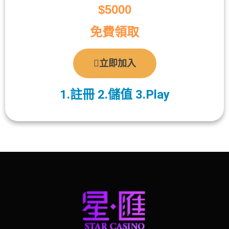
$5000
免費領取
立即加入
1.註冊 2.儲值 3.Play