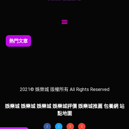
熱門文章
2021©
娛樂城 版權所有 All Rights Reserved
娛樂城
娛樂城
娛樂城
娛樂城評價
娛樂城推薦
包養網
站
點地圖