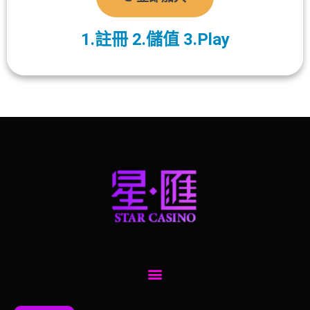
1.註冊 2.儲值 3.Play