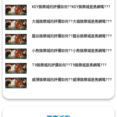
KEY娛樂城的評價如何??KEY娛樂城是黑網嗎???
大福娛樂城的評價如何??大福娛樂城是黑網嗎???
龍谷娛樂城的評價如何??龍谷娛樂城是黑網嗎???
小熊娛樂城的評價如何??小熊娛樂城是黑網嗎???
T9娛樂城的評價如何??T9娛樂城是黑網嗎???
威博娛樂城的評價如何??威博娛樂城是黑網嗎???