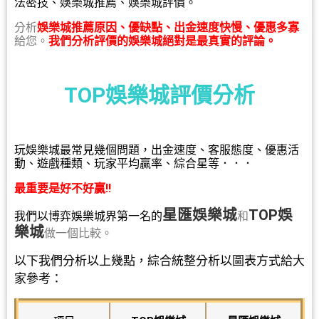
法密技、娛樂城推薦、娛樂城評價。
分析
娛樂城推薦原因、優缺點、出金速度快慢、優惠多寡
給您。
我們分析評價的娛樂城絕對是最真實的評論。
TOP娛樂城評價分析
玩娛樂城最常見幾個問題，出金速度、客服態度、優惠活
動、遊戲種類、玩家平均贏率、綜合星等．．．
最重要是好不好贏!!
星匯
娛樂城
TOP娛
我們以博弈娛樂城界第一名的
和
樂城
做一個比較。
以下我們分析以上幾點，綜合統整分析以圖表方式給大
家參考：