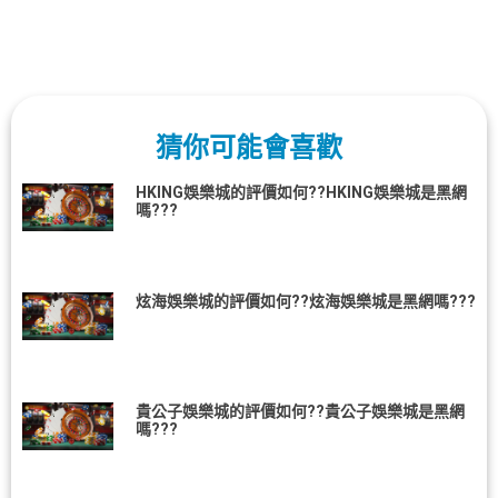
猜你可能會喜歡
HKING娛樂城的評價如何??HKING娛樂城是黑網
嗎???
炫海娛樂城的評價如何??炫海娛樂城是黑網嗎???
貴公子娛樂城的評價如何??貴公子娛樂城是黑網
嗎???