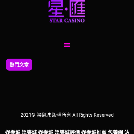
熱門文章
2021©
娛樂城 版權所有 All Rights Reserved
娛樂城
娛樂城
娛樂城
娛樂城評價
娛樂城推薦
包養網
站