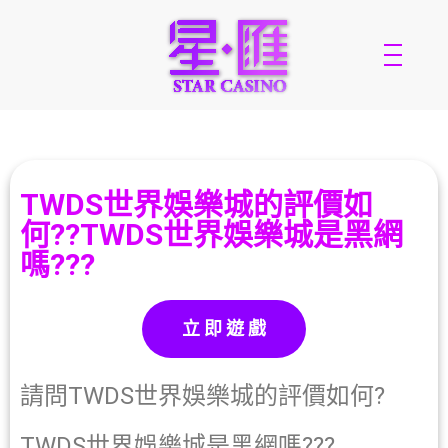
TWDS世界娛樂城的評價如
何??TWDS世界娛樂城是黑網
嗎???
立 即 遊 戲
請問TWDS世界娛樂城的評價如何?
TWDS世界娛樂城是黑網嗎???