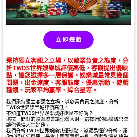
立 即 遊 戲
秉持獨立客觀之立場，以敬業負責之態度，分
析
TWDS世界
娛樂城評價高低，客觀提出優缺
點，讓您選擇多一層保護。娛樂城最常見幾個
問題，出金速度、客服態度、優惠活動、遊戲
種類、玩家平均贏率、綜合星等。
我們秉持獨立客觀之立場，以敬業負責之態度，分析
TWDS世界娛樂城評價高低。
不知道TWDS世界娛樂城好還是不好嗎？
選擇一間對的娛樂城會讓你發大財，選擇錯的娛樂城只會
讓你覺得人生好難。
我們分析TWDS世界娛樂城優缺點，淺顯易懂的分析，讓
你知道如何選擇，基本上跟著我們前進，您離致富的終點