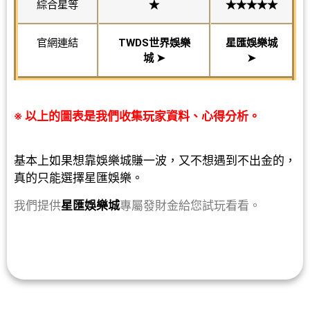
綜合星等
★
★★★★★
官網連結
TWDS世界娛樂
星匯娛樂城
城
➤
➤
※ 以上的圖表是我們收集玩家資料、心得分析。
基本上如果想靠娛樂城賺一波，又不想遇到不出金的，
真的只能選擇星匯娛樂。
我們提供
星匯
娛樂城
專屬發財金給您試玩看看。