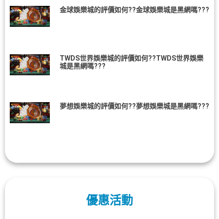
金球娛樂城的評價如何??金球娛樂城是黑網嗎???
TWDS世界娛樂城的評價如何??TWDS世界娛樂
城是黑網嗎???
夢想娛樂城的評價如何??夢想娛樂城是黑網嗎???
優惠活動