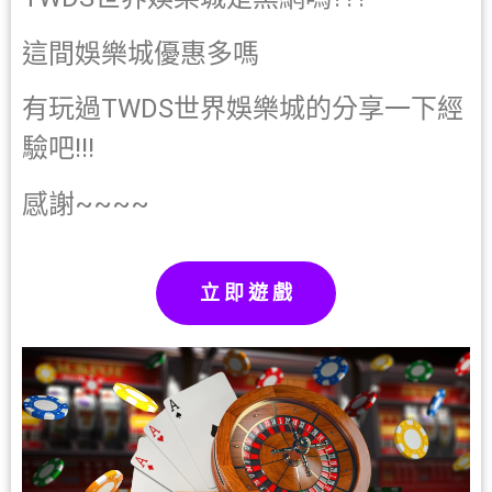
這間娛樂城優惠多嗎
有玩過TWDS世界娛樂城的分享一下經
驗吧!!!
感謝~~~~
立 即 遊 戲