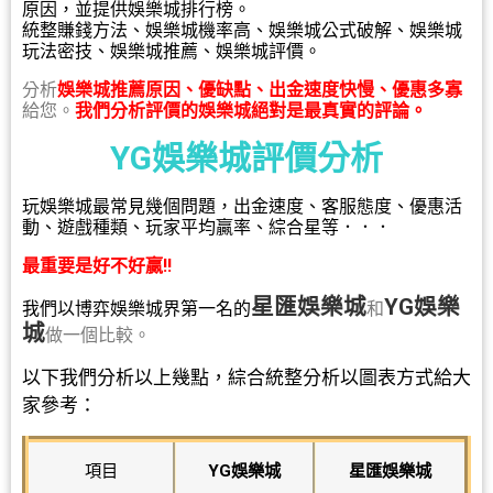
原因，並提供娛樂城排行榜。
統整賺錢方法、娛樂城機率高、娛樂城公式破解、娛樂城
玩法密技、娛樂城推薦、娛樂城評價。
分析
娛樂城推薦原因、優缺點、出金速度快慢、優惠多寡
給您。
我們分析評價的娛樂城絕對是最真實的評論。
YG娛樂城評價分析
玩娛樂城最常見幾個問題，出金速度、客服態度、優惠活
動、遊戲種類、玩家平均贏率、綜合星等．．．
最重要是好不好贏!!
星匯
娛樂城
YG娛樂
我們以博弈娛樂城界第一名的
和
城
做一個比較。
以下我們分析以上幾點，綜合統整分析以圖表方式給大
家參考：
項目
YG娛樂城
星匯娛樂城