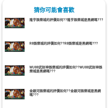
猜你可能會喜歡
隆亨娛樂城的評價如何??隆亨娛樂城是黑網嗎???
R8娛樂城的評價如何??R8娛樂城是黑網嗎???
WU88武財神娛樂城的評價如何??WU88武財神娛
樂城是黑網嗎???
金銀河娛樂城的評價如何??金銀河娛樂城是黑網
嗎???