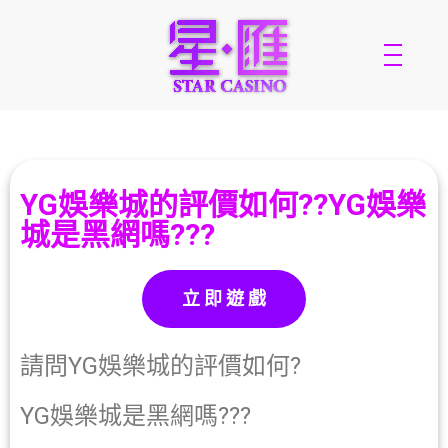
YG娛樂城的評價如何??YG娛樂
城是黑網嗎???
立 即 遊 戲
請問YG娛樂城的評價如何?
YG娛樂城是黑網嗎???