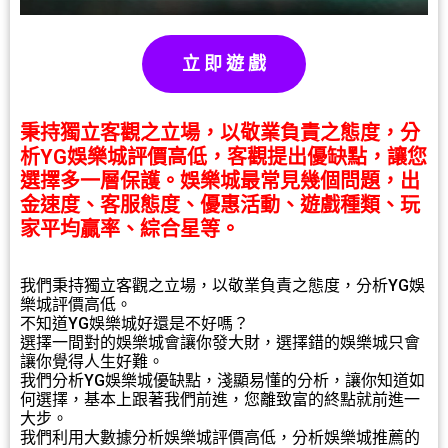
立 即 遊 戲
秉持獨立客觀之立場，以敬業負責之態度，分
析YG
娛樂城評價高低，客觀提出優缺點，讓您
選擇多一層保護。娛樂城最常見幾個問題，出
金速度、客服態度、優惠活動、遊戲種類、玩
家平均贏率、綜合星等。
我們秉持獨立客觀之立場，以敬業負責之態度，分析YG娛
樂城評價高低。
不知道YG娛樂城好還是不好嗎？
選擇一間對的娛樂城會讓你發大財，選擇錯的娛樂城只會
讓你覺得人生好難。
我們分析YG娛樂城優缺點，淺顯易懂的分析，讓你知道如
何選擇，基本上跟著我們前進，您離致富的終點就前進一
大步。
我們利用大數據分析娛樂城評價高低，分析娛樂城推薦的